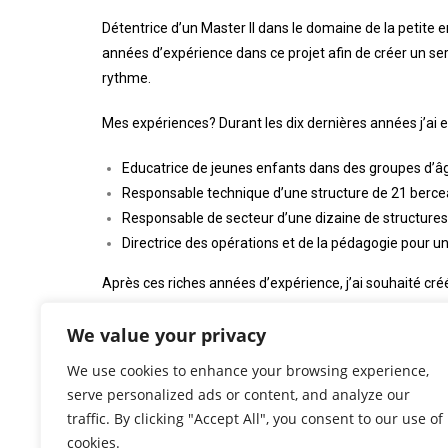
Détentrice d’un Master II dans le domaine de la petite 
années d’expérience dans ce projet afin de créer un ser
rythme.
Mes expériences? Durant les dix dernières années j’ai 
Educatrice de jeunes enfants dans des groupes d’âg
Responsable technique d’une structure de 21 berc
Responsable de secteur d’une dizaine de structures
Directrice des opérations et de la pédagogie pour u
Après ces riches années d’expérience, j’ai souhaité créé
restreint et plus « intimiste » permet à la micro-crèch
We value your privacy
chacun.
We use cookies to enhance your browsing experience,
Etant moi-même maman d’une petite fille, je comprends 
serve personalized ads or content, and analyze our
sûr pour leur enfant. Un enfant se sent bien accueilli lor
traffic. By clicking "Accept All", you consent to our use of
communication avec les familles.
cookies.