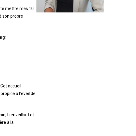
aité mettre mes 10
 à son propre
rg:
 Cet accueil
ropice à l’éveil de
n, bienveillant et
ère à la